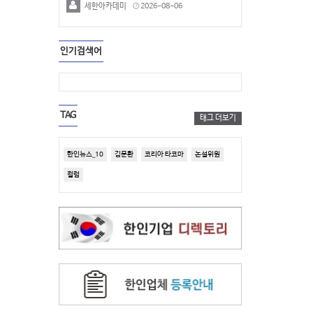
세한아카데미
2026-08-06
인기검색어
TAG
태그 더보기
한인뉴스_10
김문환
코리아 타코마
논설위원
컬럼