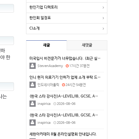
한인기업 디렉토리
한인회 일정표
CI소개
새글
새댓글
행하
야 한
미국입시 비전문가가 너무많습니다. (최근 실제 상담 사…
StevenAcademy
17시간 37분전
인니 현지 의료기기 인허가 업체 소개 부탁 드립니다.
인도네시아홀릭
24시간 54분전
나는
(한국 스타 강사진)A-LEVEL/IB, GCSE, A…
inspirica
2026-08-06
(한국 스타 강사진)A-LEVEL/IB, GCSE, A…
inspirica
2026-08-06
세한아카데미 8월 온라인설명회 안내입니다.