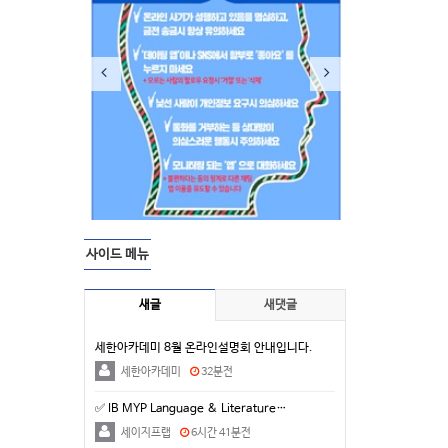
사이드 메뉴
새글
새댓글
세한아카데미 8월 온라인설명회 안내입니다.
세한아카데미
32분전
✅ IB MYP Language & Literature…
세이지프랩
6시간 41분전