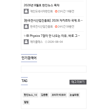
2026년 8월호 한인뉴스 목차
재인도네시아한인회
23시간 19분전
[한국전시산업진흥회] 2026 자카르타 국제 프리미엄 …
한국전시산업진흥회
24시간 59분전
✨IB Physics 7점이 안 나오는 이유, 바로 그…
에이클래스
2026-08-04
인기검색어
TAG
태그 더보기
한인뉴스_10
김문환
코리아 타코마
논설위원
컬럼