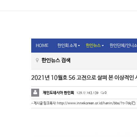
HOME
한인회 소개
한인뉴스
한인단체/인니
한인뉴스 검색
2021년 10월호 56 고전으로 살펴 본 이상적인 
재인도네시아 한인회
125.♡.163.139
0
http://www.innekorean.or.id/hanin/bbs/?t=7dq
- 게시글 링크복사: