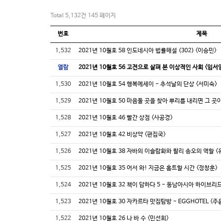
Total 5,132건
145 페이지
번호
제목
1,532
2021년 10월호 58 인도네시아 법률해설 (302) <이승민>
열람
2021년 10월호 56 고전으로 살펴 본 이상적인 사회 <임서
1,530
2021년 10월호 54 행복에세이 - 추석날의 단상 <서미숙>
1,529
2021년 10월호 50 마음둘 곳을 찾아 뿌리를 내리면 그 곳
1,528
2021년 10월호 46 빨간 상점 <사공경>
1,527
2021년 10월호 42 비상약 <편집국>
1,526
2021년 10월호 38 자바의 이슬람화와 왈리 송오의 역할 <
1,525
2021년 10월호 35 어서 와! 지금은 홈트할 시간 <정창훈>
1,524
2021년 10월호 32 책이 답하다 5 - 동남아시아 하이브리드
1,523
2021년 10월호 30 자카르타 맛집탐방 - EGGHOTEL <주
1,522
2021년 10월호 26 나 바 수 <민선희>