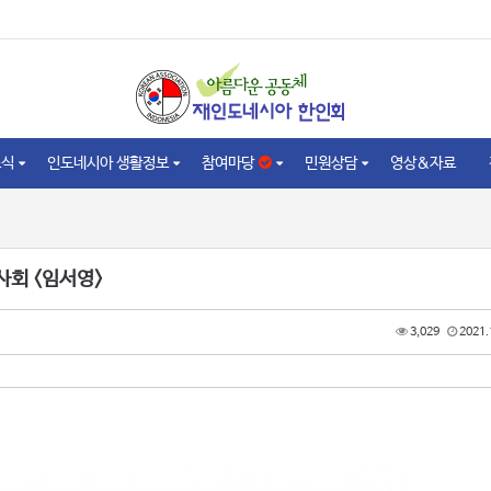
소식
인도네시아 생활정보
참여마당
민원상담
영상&자료
사회 <임서영>
3,029
2021.