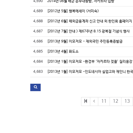
4,690
2014년 06월 해군 문무대왕함, 자카르타 입항
4,689
[2012년 5월] 행복에세이 <서미숙>
4,688
[2012년 6월] 해외금융계좌 신고 안내 외 한인회 홈페이지
4,687
[2012년 7월] 안내 > 제67주년 8.15 광복절 기념식 행사
4,686
[2013년 9월] 이모저모 - 재외국민 주민등록증발급
4,685
[2013년 4월] 화도소
4,684
[2013년 1월] 이모저모 -환경부 ‘자카르타 젖줄’ 칠리웅
4,683
[2013년 1월] 이모저모 -인도네시아 실업고와 재인니 
11
12
13