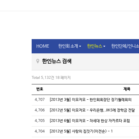
HOME
한인회 소개
한인뉴스
한인단체/인니
한인뉴스 검색
Total 5,132건
18 페이지
번호
제목
4,707
[2013년 3월] 이모저모 - 한인회회장단 정기월례회의
4,706
[2012년 5월] 이모저모 - 우리은행, JIKS에 장학금 전달
4,705
[2013년 6월] 이모저모 - 차세대 한상 자카르타 포럼
4,704
[2012년 5월] 사랑의 집짓기<이전순> - 1