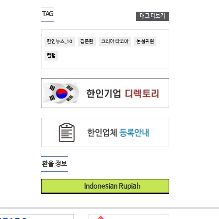
TAG
태그 더보기
한인뉴스_10
김문환
코리아 타코마
논설위원
컬럼
환율 정보
Indonesian Rupiah