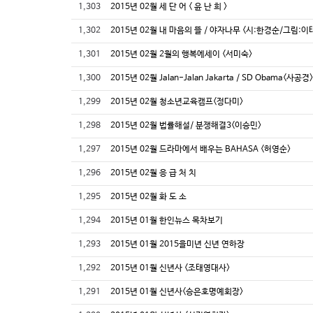
1,303
2015년 02월 세 단 어 < 윤 난 희 >
1,302
2015년 02월 내 마음의 뜰 / 야자나무 <시:한경순/그림:이
1,301
2015년 02월 2월의 행복에세이 <서미숙>
1,300
2015년 02월 Jalan-Jalan Jakarta / SD Obama<사공경>
1,299
2015년 02월 청소년교육캠프<정다미>
1,298
2015년 02월 법률해설/ 분쟁해결3<이승민>
1,297
2015년 02월 드라마에서 배우는 BAHASA <허영순>
1,296
2015년 02월 응 급 처 치
1,295
2015년 02월 화 도 소
1,294
2015년 01월 한인뉴스 목차보기
1,293
2015년 01월 2015을미년 신년 연하장
1,292
2015년 01월 신년사 <조태영대사>
1,291
2015년 01월 신년사<승은호명예회장>