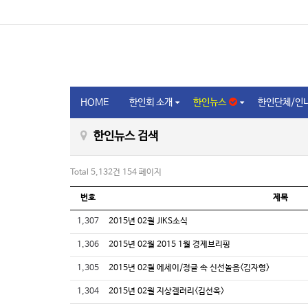
HOME
한인회 소개
한인뉴스
한인단체/인
한인뉴스 검색
Total 5,132건
154 페이지
번호
제목
1,307
2015년 02월 JIKS소식
1,306
2015년 02월 2015 1월 경제브리핑
1,305
2015년 02월 에세이/정글 속 신선놀음<김자형>
1,304
2015년 02월 지상겔러리<김선옥>