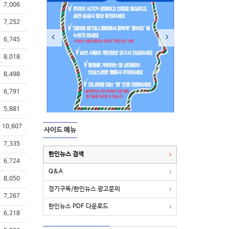
7,006
7,252
6,745
8,018
8,498
6,791
5,881
10,607
사이드 메뉴
7,335
한인뉴스 검색
6,724
Q&A
8,050
정기구독/한인뉴스 광고문의
7,267
한인뉴스 PDF 다운로드
6,218