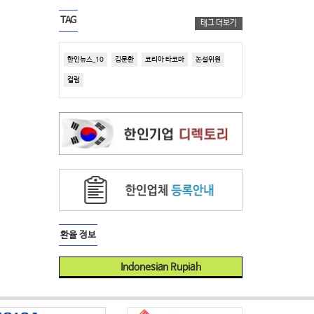
TAG
태그 더보기
한인뉴스_10
김문환
코리아 타코마
논설위원
컬럼
환율 정보
Indonesian Rupiah