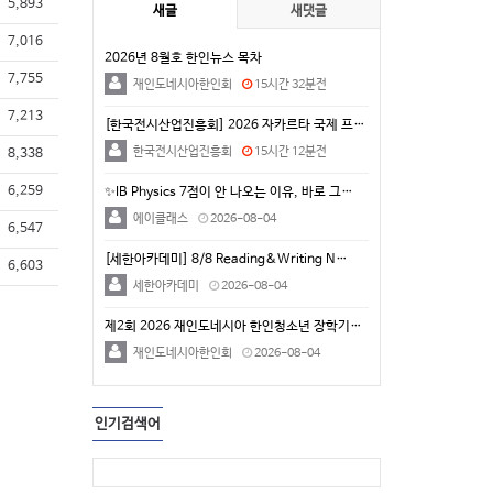
5,893
새글
새댓글
7,016
2026년 8월호 한인뉴스 목차
7,755
재인도네시아한인회
15시간 32분전
7,213
[한국전시산업진흥회] 2026 자카르타 국제 프리미엄 …
한국전시산업진흥회
15시간 12분전
8,338
6,259
✨IB Physics 7점이 안 나오는 이유, 바로 그…
에이클래스
2026-08-04
6,547
[세한아카데미] 8/8 Reading&Writing N…
6,603
세한아카데미
2026-08-04
제2회 2026 재인도네시아 한인청소년 장학기금 후원 …
재인도네시아한인회
2026-08-04
인기검색어