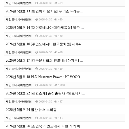
재인도네시아한인회
2026.04.30
479
2026년 5월호 13 [한인회 이모저모] 우리소다라은행 한창식 신임 행장 취임 첫날 한인회 방문, “교민 금융 동반자 역할 강화”
재인도네시아한인회
2026.04.30
460
2026년 5월호 14 [재인도네시아 대한체육회] 제주 전국체전 볼링 선수선발전JEJU 2026
재인도네시아한인회
2026.04.30
430
2026년 5월호 16 [주인도네시아한국문화원] 제주4·3과 해녀, 자카르타서 세계와 만난다
재인도네시아한인회
2026.04.30
416
2026년 5월호 17 [한국문인협회 인도네시아지부] 제8회 적도문학상 공모전
재인도네시아한인회
2026.04.30
429
2026년 5월호 18 PLN Nusantara Power · PT VOGO ARSTROMA, 탄소 포집 기술 협력MOU 체결, 인도네시아 에너지 전환 새 이정표
재인도네시아한인회
2026.04.30
1,060
2026년 5월호 22 [신간소개] 순정출판사 <인도네시아 비즈니스의 새로운 지침서>
재인도네시아한인회
2026.04.30
447
2026년 5월호 24 월간 뉴스 브리핑
재인도네시아한인회
2026.04.30
443
2026년 5월호 26 [조연숙의 인도네시아 천 개의 이야기] 인사말이라는 이름의 작은 우주