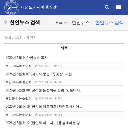
Toggle
재인도네시아 한인회
한인뉴스 검색
Home
한인뉴스
한인뉴스 검색
Total 5,132건
8 페이지
제목
2026년 5월호 한인뉴스 목차
재인도네시아한인회
2026.05.07
441
2026년 5월호 07 [디카시 풍경 27] 꽃잠 | 사심
재인도네시아한인회
2026.04.30
568
2026년 5월호 08 [신성철 논설위원 칼럼] 인도네시아 석유보조금의 딜레마
재인도네시아한인회
2026.04.30
550
2026년 5월호 10 [한인회 이모저모] 재인도네시아 한인회-K-LAB, 보건 복지 향상을 위한 전략적 파트너십 구축
재인도네시아한인회
2026.04.30
584
2026년 5월호 12 [한인회 이모저모] 동성케미컬 경영진, 재인니 한인회 재방문, “교민 사회와 지속적인 상생 모색”