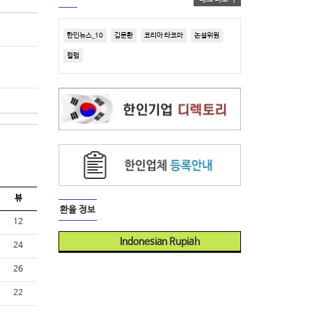
한인뉴스_10
김문환
코리아 타코마
논설위원
컬럼
뷰
환율 정보
12
Indonesian Rupiah
24
26
22