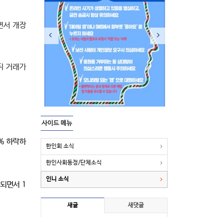
면서 개장
뒤 거래가
사이드 메뉴
0% 하락하
한인회 소식
한인사회동정/단체소식
인니 소식
되면서 1
새글
새댓글