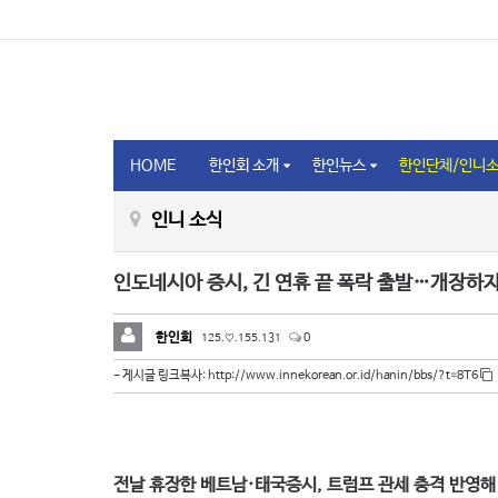
HOME
한인회 소개
한인뉴스
한인단체/인니
인니 소식
인도네시아 증시, 긴 연휴 끝 폭락 출발…개장하
한인회
125.♡.155.131
0
http://www.innekorean.or.id/hanin/bbs/?t=8T6
- 게시글 링크복사:
전날 휴장한 베트남·태국증시, 트럼프 관세 충격 반영해