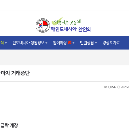
소식
인도네시아 생활정보
참여마당
민원상담
영상&자료
자마자 거래중단
1,054
2025.
 급락 개장