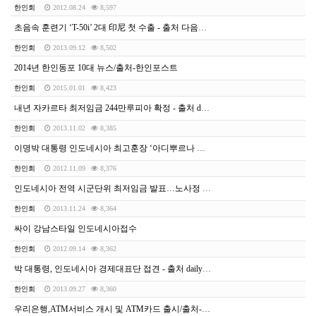
한인회
2012.08.24
8,597
초음속 훈련기 ‘T-50i’ 2대 印尼 첫 수출 - 출처 다음뉴스
한인회
2013.09.12
8,502
2014년 한인동포 10대 뉴스/출처-한인포스트
한인회
2015.01.01
8,423
내년 자카르타 최저임금 244만루피아 확정 - 출처 dailyindonesia
한인회
2013.11.02
8,385
이명박 대통령 인도네시아 최고훈장 ‘아디뿌르나 훈장’ 수훈(종합) [출처 한인신문]
한인회
2012.11.09
8,376
인도네시아 전역 시군단위 최저임금 발표…노사정 협상 진통거듭/출처-한인포스트
한인회
2013.11.24
8,364
싸이 강남스타일 인도네시아접수
한인회
2012.09.14
8,362
박 대통령, 인도네시아 경제대표단 접견 - 출처 dailyindonesia
한인회
2013.09.27
8,360
우리은행,ATM서비스 개시 및 ATM카드 출시/출처-한인포스트