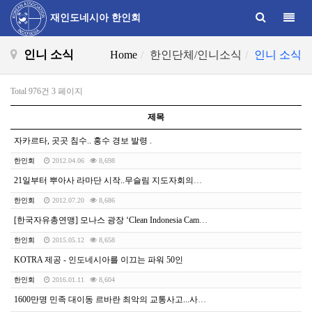
Toggle
재인도네시아 한인회
인니 소식
Home
한인단체/인니소식
인니 소식
Total 976건
3 페이지
제목
자카르타, 곳곳 침수.. 홍수 경보 발령 .
한인회
2012.04.06
8,698
21일부터 뿌아사 라마단 시작..무슬림 지도자회의서(최종)
한인회
2012.07.20
8,686
[한국자유총연맹] 모나스 광장 ‘Clean Indonesia Campaign’개최 - 출처 한인언론협
한인회
2015.05.12
8,658
KOTRA 제공 - 인도네시아를 이끄는 파워 50인
한인회
2016.01.11
8,604
1600만명 민족 대이동 르바란 최악의 교통사고...사건사고 종합(3)