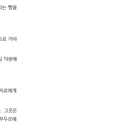
라는 빵을
으로 가야
길 덕분에
 지로에게
. 그곳은
로부두르에