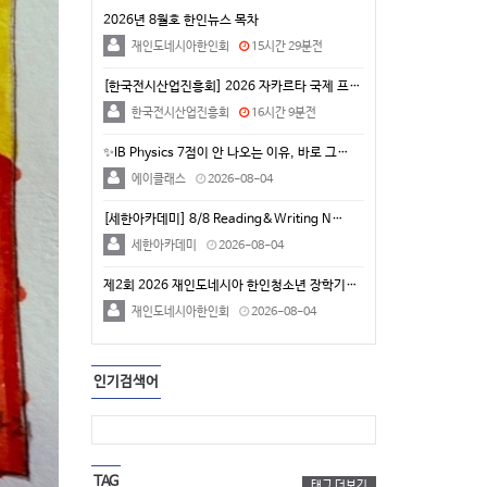
2026년 8월호 한인뉴스 목차
재인도네시아한인회
15시간 29분전
[한국전시산업진흥회] 2026 자카르타 국제 프리미엄 …
한국전시산업진흥회
16시간 9분전
✨IB Physics 7점이 안 나오는 이유, 바로 그…
에이클래스
2026-08-04
[세한아카데미] 8/8 Reading&Writing N…
세한아카데미
2026-08-04
제2회 2026 재인도네시아 한인청소년 장학기금 후원 …
재인도네시아한인회
2026-08-04
인기검색어
TAG
태그 더보기