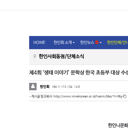
HOME
한인회 소개
한인뉴스
한인단체/인
한인사회동정/단체소식
제4회 ‘생태 이야기’ 문학상 한국 초등부 대상 수
한인회
180.♡.172.134
0
http://www.innekorean.or.id/hanin/bbs/?t=9by
- 게시글 링크복사:
한인니문화