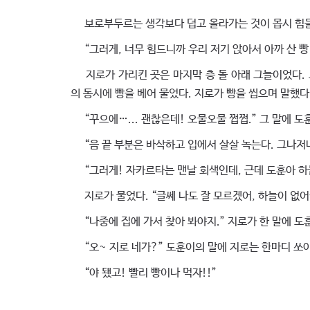
보로부두르는 생각보다 덥고 올라가는 것이 몹시 힘들었
“그러게, 너무 힘드니까 우리 저기 앉아서 아까 산 빵 
지로가 가리킨 곳은 마지막 층 돌 아래 그늘이었다. 
의 동시에 빵을 베어 물었다. 지로가 빵을 씹으며 말했다
“꾸으에…... 괜찮은데! 오물오물 쩝쩝.” 그 말에 도훈
“음 끝 부분은 바삭하고 입에서 살살 녹는다. 그나저나
“그러게! 자카르타는 맨날 회색인데, 근데 도훈아 하
지로가 물었다. “글쎄 나도 잘 모르겠어, 하늘이 없어
“나중에 집에 가서 찾아 봐야지.” 지로가 한 말에 도
“오~ 지로 네가?” 도훈이의 말에 지로는 한마디 쏘
“야 됐고! 빨리 빵이나 먹자!!”