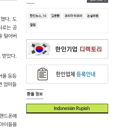
한인뉴스_10
김문환
코리아 타코마
논설위원
했다. 도
컬럼
지로는 공
을 털어버
 받았다.
어플 등등
면 엄마들
환율 정보
Indonesian Rupiah
 핸드폰에
 아이들을