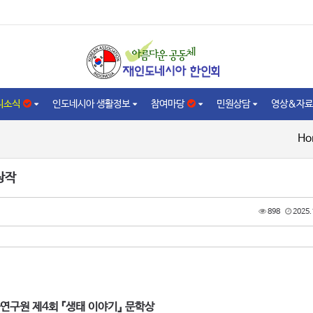
니소식
인도네시아 생활정보
참여마당
민원상담
영상&자료
Ho
상작
898
2025.
연구원 제4회 『생태 이야기』 문학상