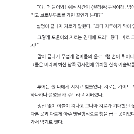
“야! 더 들어봐! 쉬는 시간이 <끌라똔>구경이래, 밤에는
먹고 보로부두르를 가면 끝인가 본데?”
설명이 끝나자 지로가 말했다. “죄다 지루하기 짝이 없
그렇게 도훈이와 지로는 침대에 드러누웠다. 바로 그때
지!”
말이 끝나기 무섭게 엄마들의 홀로그램 손이 튀어나와
그들은 머라삐 화산 남쪽 경사면에 위치한 산속 예술박
투어는 둘 다에게 지치고 힘들었다. 지로는 가이드 
하나하나 설명을 해 주느라 지쳐버렸다.
정신 없이 이틀이 지나고 그나마 지로가 기대했던 꽃 
다른 곳과 다르게 아주 옛날방식으로 빵을 굽는 곳이었다
가서 먹기로 했다.