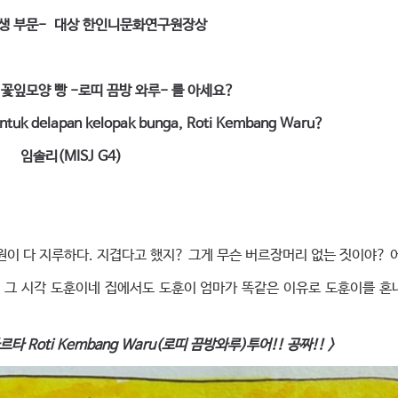
생 부문- 대상 한인니문화연구원장상
 꽃잎모양 빵 -로띠 끔방 와루- 를 아세요?
entuk delapan kelopak bunga, Roti Kembang Waru?
임솔리(MISJ G4)
학원이 다 지루하다. 지겹다고 했지? 그게 무슨 버르장머리 없는 짓이야? 어
. 그 시각 도훈이네 집에서도 도훈이 엄마가 똑같은 이유로 도훈이를 혼
 Roti Kembang Waru(로띠 끔방와루)투어!! 공짜!! >