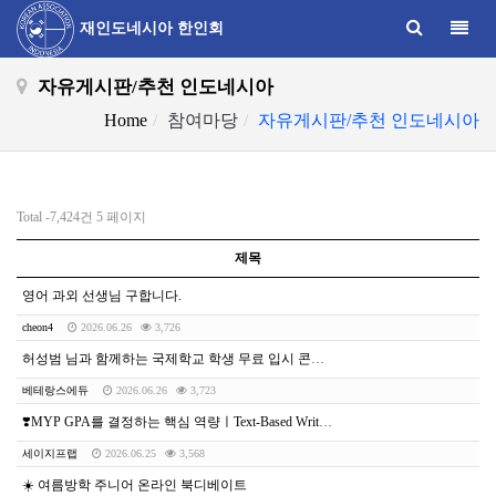
Toggle
재인도네시아 한인회
자유게시판/추천 인도네시아
Home
참여마당
자유게시판/추천 인도네시아
Total -7,424건
5 페이지
제목
영어 과외 선생님 구합니다.
cheon4
2026.06.26
3,726
허성범 님과 함께하는 국제학교 학생 무료 입시 콘서트
베테랑스에듀
2026.06.26
3,723
❣️MYP GPA를 결정하는 핵심 역량ㅣText-Based Writing
세이지프랩
2026.06.25
3,568
☀️ 여름방학 주니어 온라인 북디베이트