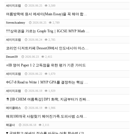
세이지프랩
2026.06.25
3,500
여름방학에 원서 에세이(Main Essay)을 꼭 해야 합니다!
StevenAcademy
2026.06.25
2,789
‼️‼️상위권을 가르는 Graph·Trig｜IGCSE·MYP Math 특강 (1차 조기 마감)
세이지프랩
2026.06.24
2,785
코리언 디저트카페 Dessert39에서 인도네시아 마스터프랜차이즈 파트너를 모집합니다.
Dessert39
2026.06.23
2,415
⭐️IB 영어 Paper 1·2 고득점을 위한 평가 기준 가이드
세이지프랩
2026.06.22
1,670
✡️G7-8 Read to WriteㅣMYP GPA를 결정하는 핵심 역량
세이지프랩
2026.06.19
1,929
⚗️ [IB CHEM 여름특강] DP1 화학, 지금부터가 진짜 시작입니다.
에이클래스
2026.06.19
1,906
해외100개국 사람찾기 헤어진가족.도피사범 소재파악. 필리핀.태국.캐나다사람찾기.영국.캄보디아.미국.중국 사람찾기 일본사람찾기 스위스 이탈리아도주자찾기 뉴질랜드도망자 브라질 인
해결사
2026.06.18
2,111
❣️ 국제학교 에세이 점수를 바꾸는 어휘 학습법 (교재 추천)