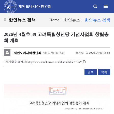
Toggle
재인도네시아 한인회
한인뉴스 검색
Home
한인뉴스
한인뉴스 검색
2026년 4월호 39 고려독립청년당 기념사업회 창립총
회 개최
재인도네시아한인회
473
2026.04.01 18:58
0
180.♡.19.117
- 게시글 링크복사:
http://www.innekorean.or.id/hanin/bbs/?t=9nV
검색
목록