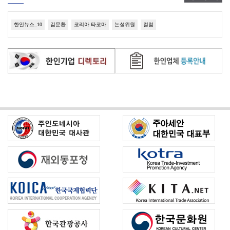
한인뉴스_10
김문환
코리아 타코마
논설위원
컬럼