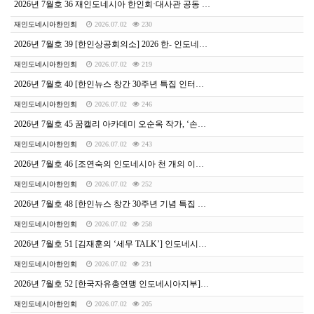
2026년 7월호 36 재인도네시아 한인회·대사관 공동 주최, 영화로 풀어낸 한국사 강연 성료
재인도네시아한인회
2026.07.02
230
2026년 7월호 39 [한인상공회의소] 2026 한- 인도네시아 경제 파트너십 포럼 개최
재인도네시아한인회
2026.07.02
219
2026년 7월호 40 [한인뉴스 창간 30주년 특집 인터뷰] “화합과 자부심, 30년의 기록”
재인도네시아한인회
2026.07.02
246
2026년 7월호 45 꿈캘리 아카데미 오순옥 작가, ‘손끝으로 만나는 한글’ 발리 워크숍 성료
재인도네시아한인회
2026.07.02
243
2026년 7월호 46 [조연숙의 인도네시아 천 개의 이야기] 일하지 않아도 월급 받을 수도 있다고?
재인도네시아한인회
2026.07.02
252
2026년 7월호 48 [한인뉴스 창간 30주년 기념 특집 대담] 한인뉴스 30년, 기록의 가치와 나아갈 길
재인도네시아한인회
2026.07.02
258
2026년 7월호 51 [김재훈의 ‘세무 TALK’] 인도네시아 법인 연차보고서 제출 의무화
재인도네시아한인회
2026.07.02
231
2026년 7월호 52 [한국자유총연맹 인도네시아지부] 제76주년 6.25 전쟁 기념식 및 나라사랑 글짓기 시상식
재인도네시아한인회
2026.07.02
205