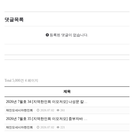
댓글목록
등록된 댓글이 없습니다.
Total 5,000건
4 페이지
제목
2026년 7월호 34 [지역한인회 이모저모] 나성문 칼리만탄한인회장, 주인도네시아 대한민국대사관 영사협력원 위촉
재인도네시아한인회
2026.07.02
261
2026년 7월호 35 [지역한인회 이모저모] 중부자바 스마랑 한인회, 사랑의 고아원 방문 및 후원 행사 성료
재인도네시아한인회
2026.07.02
221