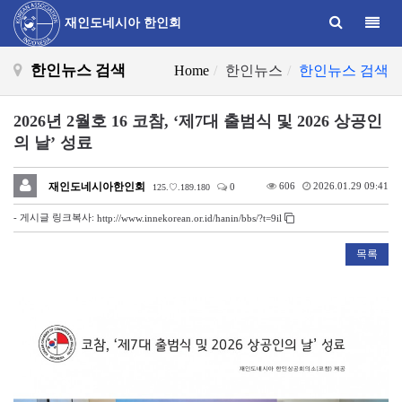
Toggle
재인도네시아 한인회
한인뉴스 검색
Home
한인뉴스
한인뉴스 검색
2026년 2월호 16 코참, ‘제7대 출범식 및 2026 상공인
의 날’ 성료
재인도네시아한인회
606
2026.01.29 09:41
0
125.♡.189.180
- 게시글 링크복사:
http://www.innekorean.or.id/hanin/bbs/?t=9il
목록