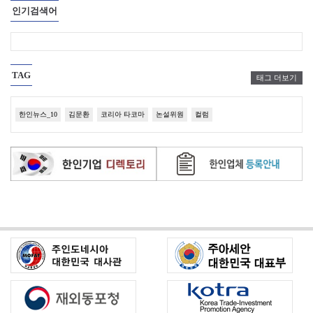
인기검색어
TAG
태그 더보기
한인뉴스_10
김문환
코리아 타코마
논설위원
컬럼