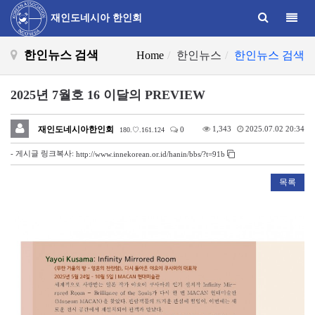
Toggle
재인도네시아 한인회
한인뉴스 검색
Home
한인뉴스
한인뉴스 검색
2025년 7월호 16 이달의 PREVIEW
재인도네시아한인회
1,343
2025.07.02 20:34
0
180.♡.161.124
- 게시글 링크복사:
http://www.innekorean.or.id/hanin/bbs/?t=91b
목록