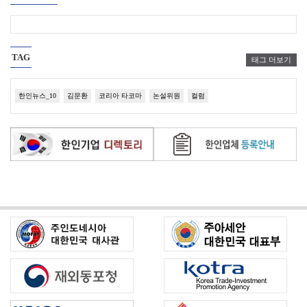
TAG
태그 더보기
한인뉴스_10
김문환
코리아 타코마
논설위원
컬럼