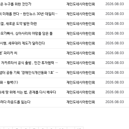
 선은 누구를 위한 것인가
재인도네시아한인회
2026.08.03
2026년 8월호 28 [특별대담] 기록하는 언론이 디아스포라의 미래를 연다 - 한인뉴스 30년·데일리인도네시아
재인도네시아한인회
2026.08.03
체결, 새로운 도약 발판 마련
재인도네시아한인회
2026.08.03
- 아모가빠사, 싱아사리의 야망을 담은 돌
재인도네시아한인회
2026.08.03
026 시행, 세무대리 제도가 달라진다
재인도네시아한인회
2026.08.03
쌤’ 파리카 씨
재인도네시아한인회
2026.08.03
2026년 8월호 43 한·인도네시아 사모벤처투자협회 (KIIA), 자카르타서 공식 출범 , 민간 투자협력 플랫폼 본격 가동
재인도네시아한인회
2026.08.03
2026년 8월호 44 [한국문협 인도네시아지부] 푸르메재단·샘터 공동 기획 ‘장애인식개선동화 1호’ 선정, 이영미 작가의 《휠체어 타고 다이빙》
재인도네시아한인회
2026.08.03
화 - 황백(1)
재인도네시아한인회
2026.08.03
16] 선자세 땅 위에 서는 법, 존재를 다시 배우다
재인도네시아한인회
2026.08.03
아끼려다 라운드를 잃는다
재인도네시아한인회
2026.08.03