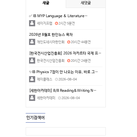
새글
새댓글
✅ IB MYP Language & Literature…
세이지프랩
2시간 5분전
2026년 8월호 한인뉴스 목차
재인도네시아한인회
20시간 44분전
[한국전시산업진흥회] 2026 자카르타 국제 프리미엄 …
한국전시산업진흥회
20시간 24분전
✨IB Physics 7점이 안 나오는 이유, 바로 그…
에이클래스
2026-08-04
[세한아카데미] 8/8 Reading&Writing N…
세한아카데미
2026-08-04
인기검색어