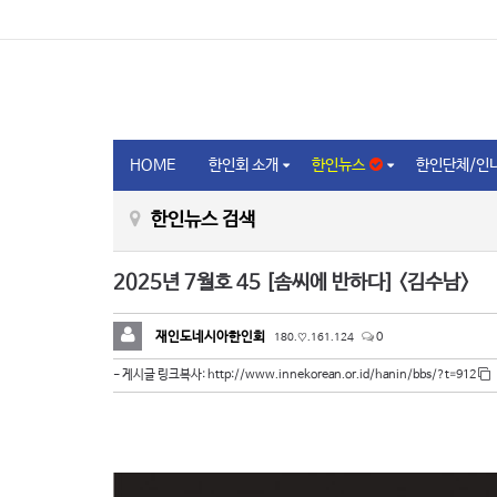
HOME
한인회 소개
한인뉴스
한인단체/인
한인뉴스 검색
2025년 7월호 45 [솜씨에 반하다] <김수남>
재인도네시아한인회
180.♡.161.124
0
http://www.innekorean.or.id/hanin/bbs/?t=912
- 게시글 링크복사: