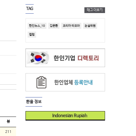
TAG
태그 더보기
한인뉴스_10
김문환
코리아 타코마
논설위원
컬럼
환율 정보
Indonesian Rupiah
뷰
211