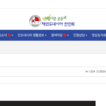
니소식
인도네시아 생활정보
참여마당
민원상담
영상&자료
1,524
2025.