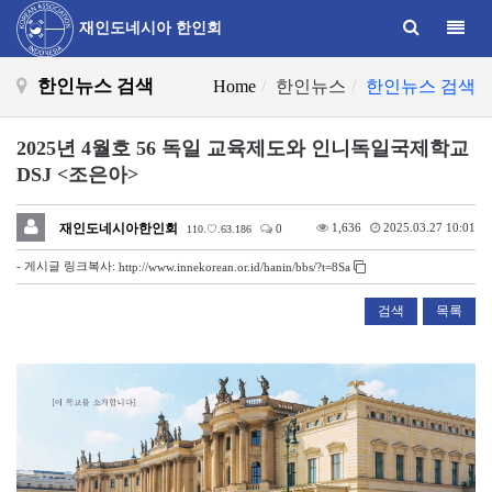
Toggle
재인도네시아 한인회
한인뉴스 검색
Home
한인뉴스
한인뉴스 검색
2025년 4월호 56 독일 교육제도와 인니독일국제학교
DSJ <조은아>
재인도네시아한인회
1,636
2025.03.27 10:01
0
110.♡.63.186
- 게시글 링크복사:
http://www.innekorean.or.id/hanin/bbs/?t=8Sa
검색
목록