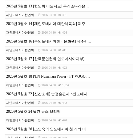
2026년 5월호 13 [한인회 이모저모] 우리소다라은행 한창식 신임 행장 취임 첫날 한인회 방문, “교민 금융 동반자 역할 강화”
재인도네시아한인회
2026.04.30
451
2026년 5월호 14 [재인도네시아 대한체육회] 제주 전국체전 볼링 선수선발전JEJU 2026
재인도네시아한인회
2026.04.30
424
2026년 5월호 16 [주인도네시아한국문화원] 제주4·3과 해녀, 자카르타서 세계와 만난다
재인도네시아한인회
2026.04.30
411
2026년 5월호 17 [한국문인협회 인도네시아지부] 제8회 적도문학상 공모전
재인도네시아한인회
2026.04.30
423
2026년 5월호 18 PLN Nusantara Power · PT VOGO ARSTROMA, 탄소 포집 기술 협력MOU 체결, 인도네시아 에너지 전환 새 이정표
재인도네시아한인회
2026.04.30
1,054
2026년 5월호 22 [신간소개] 순정출판사 <인도네시아 비즈니스의 새로운 지침서>
재인도네시아한인회
2026.04.30
442
2026년 5월호 24 월간 뉴스 브리핑
재인도네시아한인회
2026.04.30
440
2026년 5월호 26 [조연숙의 인도네시아 천 개의 이야기] 인사말이라는 이름의 작은 우주
재인도네시아한인회
2026.04.30
448