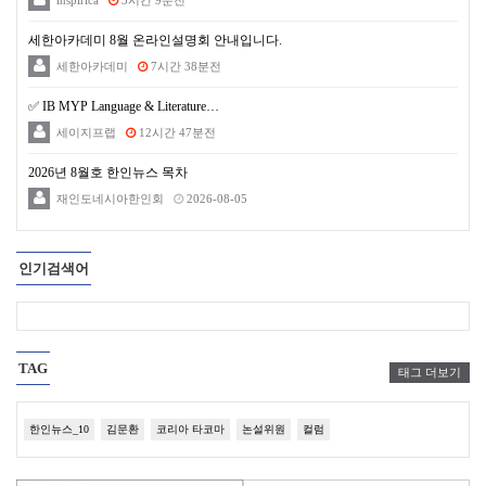
inspirica
3시간 9분전
세한아카데미 8월 온라인설명회 안내입니다.
세한아카데미
7시간 38분전
✅ IB MYP Language & Literature…
세이지프랩
12시간 47분전
2026년 8월호 한인뉴스 목차
재인도네시아한인회
2026-08-05
인기검색어
TAG
태그 더보기
한인뉴스_10
김문환
코리아 타코마
논설위원
컬럼