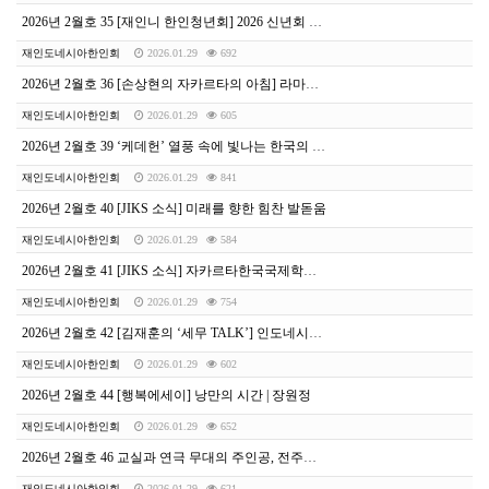
2026년 2월호 35 [재인니 한인청년회] 2026 신년회 및 정기총회서 ‘새 도약 다짐’
재인도네시아한인회
2026.01.29
692
2026년 2월호 36 [손상현의 자카르타의 아침] 라마단 기간의 골프 라운드
재인도네시아한인회
2026.01.29
605
2026년 2월호 39 ‘케데헌’ 열풍 속에 빛나는 한국의 색, ‘청현색(靑玄色)’
재인도네시아한인회
2026.01.29
841
2026년 2월호 40 [JIKS 소식] 미래를 향한 힘찬 발돋움
재인도네시아한인회
2026.01.29
584
2026년 2월호 41 [JIKS 소식] 자카르타한국국제학교, ‘2026 학년도 대입 결과 발표’
재인도네시아한인회
2026.01.29
754
2026년 2월호 42 [김재훈의 ‘세무 TALK’] 인도네시아 비즈니스 성공을 위한 필독서 2선
재인도네시아한인회
2026.01.29
602
2026년 2월호 44 [행복에세이] 낭만의 시간 | 장원정
재인도네시아한인회
2026.01.29
652
2026년 2월호 46 교실과 연극 무대의 주인공, 전주전라초 문성철 교사
재인도네시아한인회
2026.01.29
621