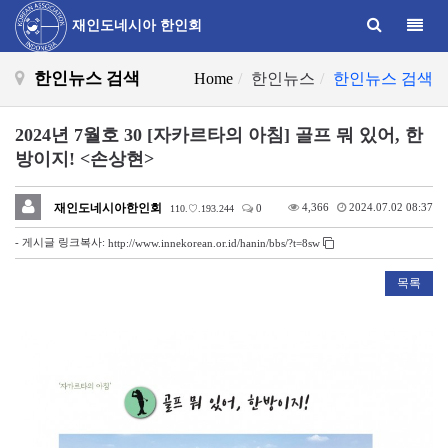
Toggle
재인도네시아 한인회
한인뉴스 검색
Home
한인뉴스
한인뉴스 검색
2024년 7월호 30 [자카르타의 아침] 골프 뭐 있어, 한
방이지! <손상현>
재인도네시아한인회
4,366
2024.07.02 08:37
0
110.♡.193.244
- 게시글 링크복사:
http://www.innekorean.or.id/hanin/bbs/?t=8sw
목록