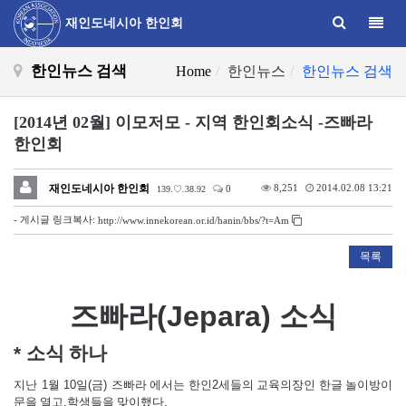
Toggle
재인도네시아 한인회
한인뉴스 검색
Home
한인뉴스
한인뉴스 검색
[2014년 02월] 이모저모 - 지역 한인회소식 -즈빠라
한인회
재인도네시아 한인회
8,251
2014.02.08 13:21
0
139.♡.38.92
- 게시글 링크복사:
http://www.innekorean.or.id/hanin/bbs/?t=Am
목록
즈빠라
(Jepara)
소식
*
소식 하나
지난
1
월
10
일
(
금
)
즈빠라 에서는 한인
2
세들의 교육의장인 한글 놀이방이
문을 열고
.
학생들을 맞이했다
.