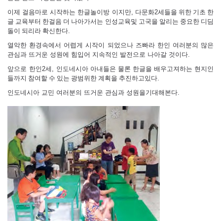
이제 걸음마로 시작하는 한글놀이방 이지만
,
다문화
2
세들을 위한 기초 한
글 교육부터 한걸음 더 나아가서는 인성교육및 고국을 알리는 중요한 디딤
돌이 되리라 확신한다
.
열악한 환경속에서 어렵게 시작이 되었으나 즈빠라 한인 여러분의 많은
관심과 뜨거운 성원에 힘입어 지속적인 발전으로 나아갈 것이다
.
앞으로 한인
2
세
,
인도네시아 아내들은 물론 한글을 배우고져하는 현지인
들까지 참여할 수 있는 광범위한 계획을 추진하고있다
.
인도네시아 교민 여러분의 뜨거운 관심과 성원을기대해본다
.