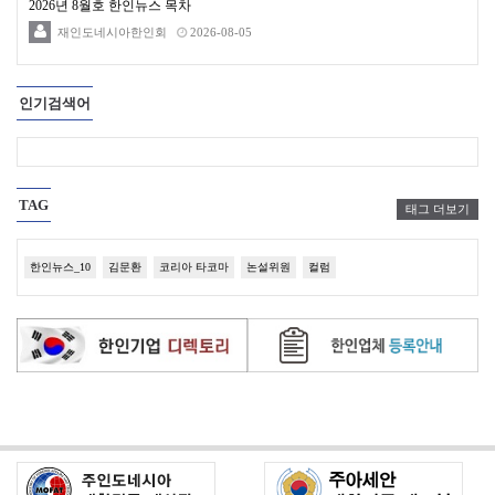
2026년 8월호 한인뉴스 목차
재인도네시아한인회
2026-08-05
인기검색어
TAG
태그 더보기
한인뉴스_10
김문환
코리아 타코마
논설위원
컬럼