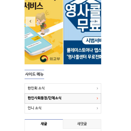
사이드 메뉴
한인회 소식
한인사회동정/단체소식
인니 소식
새글
새댓글