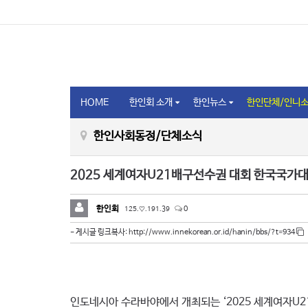
HOME
한인회 소개
한인뉴스
한인단체/인니
한인사회동정/단체소식
2025 세계여자U21배구선수권 대회 한국국가
한인회
125.♡.191.39
0
http://www.innekorean.or.id/hanin/bbs/?t=934
- 게시글 링크복사:
인도네시아 수라바야에서 개최되는 ‘2025 세계여자U