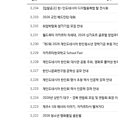
3,234
[입찰공고] 한-인도네시아 디지털융복합 탈 전시회
3,233
2026 교민 배드민턴 대회
3,232
취업박람회 참가기업 모집 안내
3,231
월드옥타 자카르타 차세대, 2026 싱가포르 글로벌 창업무
3,230
「제2회 2026 재인도네시아 한인청소년 장학기금 후원 자
3,229
자카르타한국학교 School Fair
3,228
재인도네시아 한인회·대사관 공동 주최, 영화로 풀어낸 한
3,227
한인니문화연구원 문학상 공모 안내
3,226
재인도네시아 한인회 명사 초청 역사 인문학 강좌 안내
3,225
재인도네시아 한인회 역사 인문학 강좌 안내
3,224
2026년 상반기 대구 - 경북 연합회 모임 및 연합회 회장 
3,223
제주4·3과 해녀의 이야기, 자카르타서 펼쳐지다
3,222
2026 청소년 평화통일 골든벨