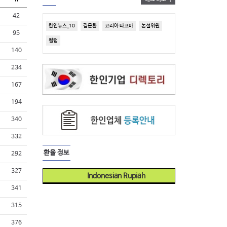
42
한인뉴스_10
김문환
코리아 타코마
논설위원
95
컬럼
140
234
167
194
340
332
환율 정보
292
327
Indonesian Rupiah
341
315
376