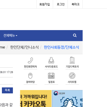
회원가입
로그인
북마크
전체메뉴
me
한인단체/인니소식
한인사회동정/단체소식
08.01 17:28
목록
다음과 같