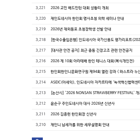
3,221
2026 교민 배드민턴 대회 성황리 개최
3,220
재인도네시아 한인회 명사초청 의학 세미나 안내
3,219
2026년 재외동포 초청장학생 선발 안내
3,218
[한국수출입은행] 인도네시아 국가신용도 평가리포트(202
3,217
[대사관 안전 공지] 최근 중동 긴장고조 관련 안전공지
3,216
2026 제 10회 아라테배 한인 테니스 대회(복식개인전)
3,215
한인회한인니문화연구원 제94회 열린 강좌 < 와스트라 누산
3,214
ASEIC(아세익), 인도네시아 자카르타에 ‘녹색혁신협력센터(
3,213
[논산시] '2026 NONSAN STRAWBERRY FESTIVAL' 
3,212
윤순구 주인도네시아 대사 2026년 신년사
3,211
2026 김종헌 한인회장 신년사
3,210
재인니 납세자를 위한 세무설명회 안내