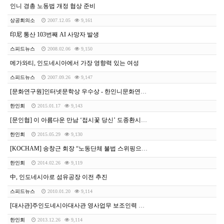
인니 경총 노동법 개정 협상 준비
상공회의소
2007.12.05
9,161
印尼 통산 103번째 AI 사망자 발생
스피드뉴스
2008.02.06
9,150
메가와티, 인도네시아에서 가장 영향력 있는 여성
스피드뉴스
2007.09.26
9,147
[문화연구원]인터넷문학상 우수상 - 한인니문화연구원장상 '손 없는 그들에게 내미는 손길'
한인회
2015.01.17
9,143
[문인협] 이 아름다운 만남 ‘접시꽃 당신’ 도종환시인과 함께 하는 시 낭송 및 문학 강연
한인회
2015.05.29
9,130
[KOCHAM] 송창근 회장 “노동단체 불법 스위핑으로 인니한인 투자 위축” - 월드코리안신문
한인회
2014.02.26
9,119
中, 인도네시아로 섬유공장 이전 추진
스피드뉴스
2010.01.20
9,114
[대사관]주인도네시아대사관 영사업무 보조인력 채용공고
한인회
2013.12.26
9,114