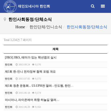
Toggle
재인도네시아 한인회
한인사회동정/단체소식
Home
한인단체/인니소식
한인사회동정/단체소식
Total 3,234건
7 페이지
제목
[JIKS] JIKS, 테마가 있는 학년캠프 실시
한인회
2013.09.24
9,176
제1회 한-인니 전자정부 협력 포럼 개요
한인회
2013.07.05
9,175
제1회 청춘 운동회... UI-UPH전 열려 - 인도웹, 한인포스트
한인회
2015.06.18
9,174
아시아나, 라이온에어 취항 하늘길 열려....
한인회
2012.06.29
9,163